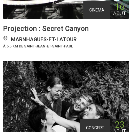
16
CINÉMA
AOÛT
Projection : Secret Canyon
MARNHAGUES-ET-LATOUR
À 6.5 KM DE SAINT-JEAN-ET-SAINT-PAUL
23
CONCERT
AOÛT