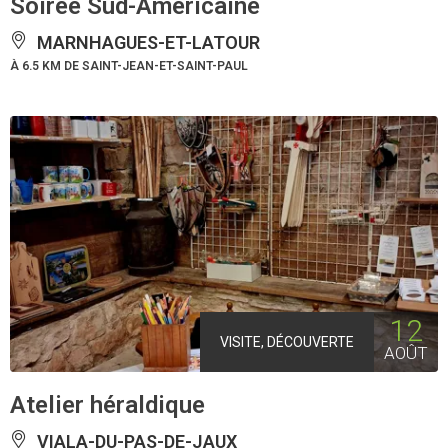
Soirée Sud-Américaine
MARNHAGUES-ET-LATOUR
À 6.5 KM DE SAINT-JEAN-ET-SAINT-PAUL
12
VISITE, DÉCOUVERTE
AOÛT
Atelier héraldique
VIALA-DU-PAS-DE-JAUX