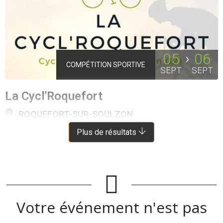
05
06
COMPÉTITION SPORTIVE
SEPT
SEPT
La Cycl'Roquefort
ROQUEFORT-SUR-SOULZON
À 6 KM DE SAINT-JEAN-ET-SAINT-PAUL
Plus de résultats
Votre événement n'est pas