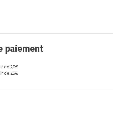
e paiement
tir de 25€
tir de 25€