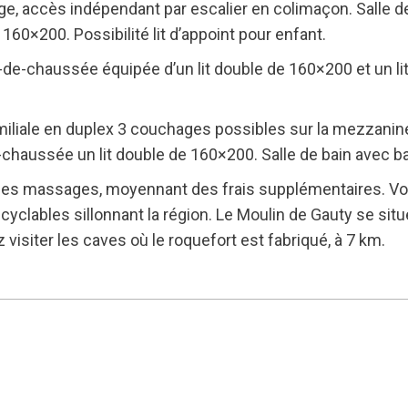
ge, accès indépendant par escalier en colimaçon. Salle d
0×200. Possibilité lit d’appoint pour enfant.
e-chaussée équipée d’un lit double de 160×200 et un lit
liale en duplex 3 couchages possibles sur la mezzanine 
-chaussée un lit double de 160×200. Salle de bain avec ba
des massages, moyennant des frais supplémentaires. Vou
yclables sillonnant la région. Le Moulin de Gauty se situe
visiter les caves où le roquefort est fabriqué, à 7 km.